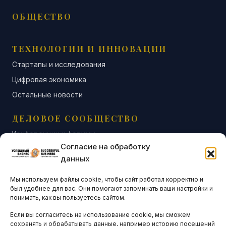
ОБЩЕСТВО
ТЕХНОЛОГИИ И ИННОВАЦИИ
Стартапы и исследования
Цифровая экономика
Остальные новости
ДЕЛОВОЕ СООБЩЕСТВО
Конференции и форумы
Согласие на обработку
Бизнес-клубы и ассоциации
данных
Остальные новости
Мы используем файлы cookie, чтобы сайт работал корректно и
АНАЛИТИКА И СТАТИСТИКА
был удобнее для вас. Они помогают запоминать ваши настройки и
понимать, как вы пользуетесь сайтом.
Если вы согласитесь на использование cookie, мы сможем
ARTICLES IN ENGLISH
сохранять и обрабатывать данные, например историю посещений