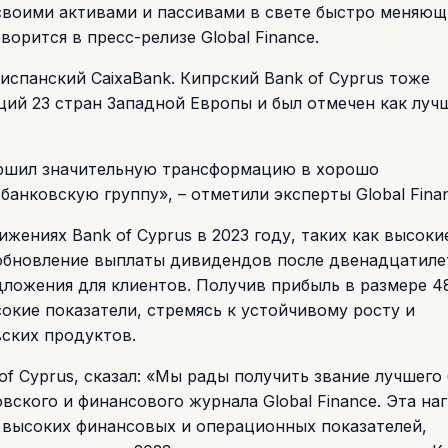
своими активами и пассивами в свете быстро меняющ
орится в пресс-релизе Global Finance.
спанский CaixaBank. Кипрский Bank of Cyprus тоже
ций 23 стран Западной Европы и был отмечен как луч
вершил значительную трансформацию в хорошо
нковскую группу», – отметили эксперты Global Finan
жениях Bank of Cyprus в 2023 году, таких как высоки
обновление выплаты дивидендов после двенадцатиле
ложения для клиентов. Получив прибыль в размере 4
окие показатели, стремясь к устойчивому росту и
ских продуктов.
f Cyprus, сказал: «Мы рады получить звание лучшего 
вского и финансового журнала Global Finance. Эта на
высоких финансовых и операционных показателей,