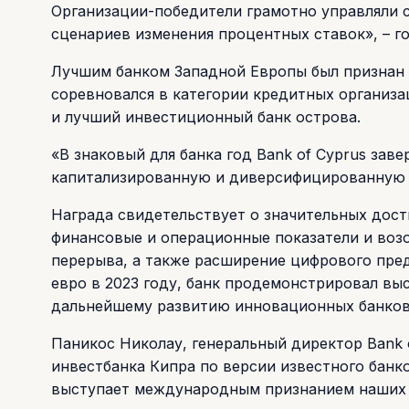
Организации-победители грамотно управляли 
сценариев изменения процентных ставок», – гов
Лучшим банком Западной Европы был признан и
соревновался в категории кредитных организа
и лучший инвестиционный банк острова.
«В знаковый для банка год Bank of Cyprus за
капитализированную и диверсифицированную ба
Награда свидетельствует о значительных дости
финансовые и операционные показатели и воз
перерыва, а также расширение цифрового пред
евро в 2023 году, банк продемонстрировал выс
дальнейшему развитию инновационных банков
Паникос Николау, генеральный директор Bank o
инвестбанка Кипра по версии известного банко
выступает международным признанием наших 