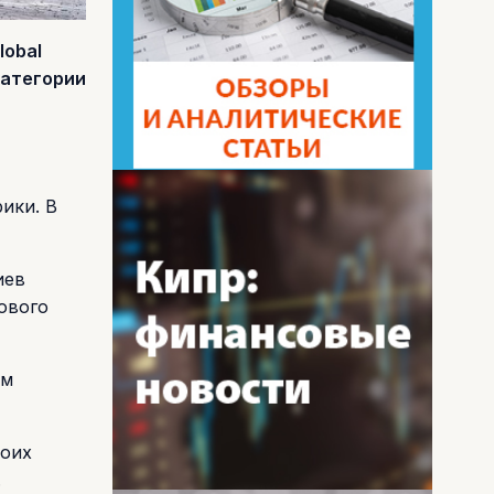
lobal
категории
ики. В
иев
ового
ым
воих
.