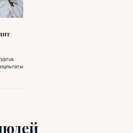
одит
Cyprus
езультаты
людей