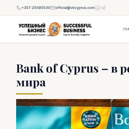
+357 25590530
official@vkcyprus.com
ГЛ
Bank of Cyprus – в
мира