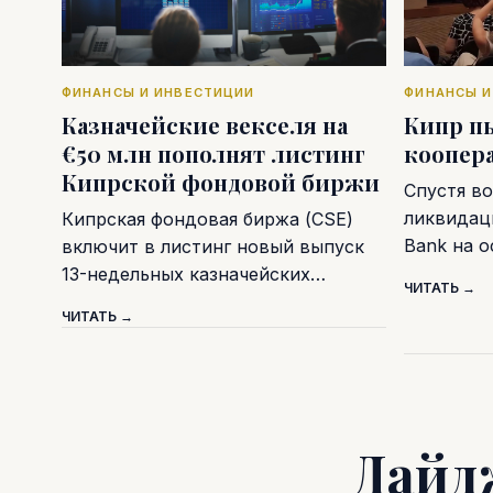
ФИНАНСЫ И ИНВЕСТИЦИИ
ФИНАНСЫ И
Казначейские векселя на
Кипр п
€50 млн пополнят листинг
коопер
Кипрской фондовой биржи
Спустя во
ликвидаци
Кипрская фондовая биржа (CSE)
Bank на 
включит в листинг новый выпуск
13-недельных казначейских…
ЧИТАТЬ →
ЧИТАТЬ →
Дайд