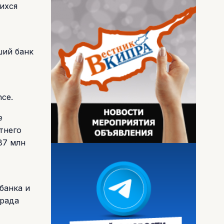
ихся
ший банк
ce.
е
тнего
87 млн
банка и
града