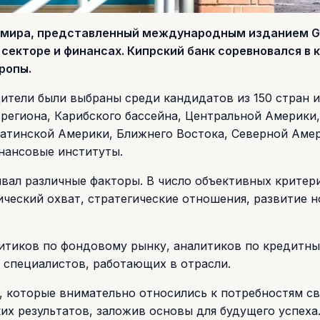
ов мира, представленный международным изданием G
секторе и финансах. Кипрский банк соревновался в 
ропы.
дители были выбраны среди кандидатов из 150 стран и
региона, Карибского бассейна, Центральной Америки,
атинской Америки, Ближнего Востока, Северной Амер
нансовые институты.
ывал различные факторы. В число объективных критер
ический охват, стратегические отношения, развитие н
итиков по фондовому рынку, аналитиков по кредитн
х специалистов, работающих в отрасли.
и, которые внимательно относились к потребностям с
их результатов, заложив основы для будущего успеха