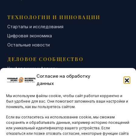
ТЕХНОЛОГИИ И ИННОВАЦИИ
Стартапы и исследования
Цифровая экономика
Остальные новости
ДЕЛОВОЕ СООБЩЕСТВО
Конференции и форумы
Согласие на обработку
Бизнес-клубы и ассоциации
данных
Остальные новости
Мы используем файлы cookie, чтобы сайт работал корректно и
АНАЛИТИКА И СТАТИСТИКА
был удобнее для вас. Они помогают запоминать ваши настройки и
понимать, как вы пользуетесь сайтом.
Если вы согласитесь на использование cookie, мы сможем
ARTICLES IN ENGLISH
сохранять и обрабатывать данные, например историю посещений
или уникальный идентификатор вашего устройства. Если
отказаться или позже отозвать согласие, некоторые функции сайта