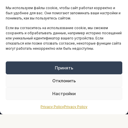
Мы используем файлы cookie, чтобы сайт работал корректно и
АНАЛИТИКА И СТАТИСТИКА
был удобнее для вас. Они помогают запоминать ваши настройки и
понимать, как вы пользуетесь сайтом.
Если вы согласитесь на использование cookie, мы сможем
ARTICLES IN ENGLISH
сохранять и обрабатывать данные, например историю посещений
или уникальный идентификатор вашего устройства. Если
отказаться или позже отозвать согласие, некоторые функции сайта
НАВИГАЦИЯ
могут работать некорректно или быть недоступны.
Архив материалов
Рекламные услуги
Принять
Оплата онлайн
Отклонить
ПРАВОВАЯ ИНФОРМАЦИЯ
Настройки
Terms And Conditions
Privacy Policy
Privacy Policy
Privacy Policy
About
Sources We Use