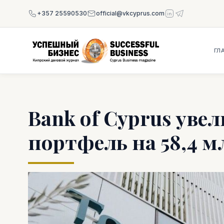
+357 25590530
official@vkcyprus.com
ГЛ
Bank of Cyprus уве
портфель на 58,4 м