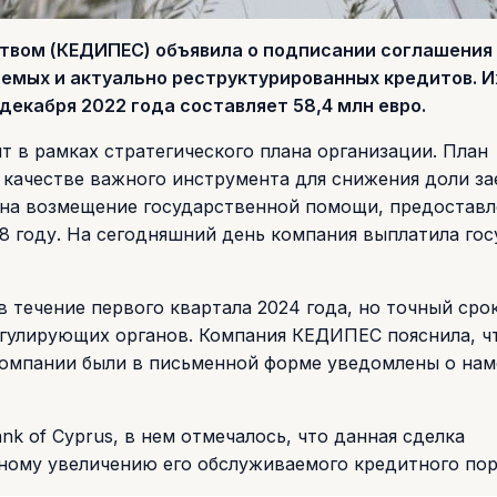
твом (КЕДИПЕС) объявила о подписании соглашения 
емых и актуально реструктурированных кредитов. И
декабря 2022 года составляет 58,4 млн евро.
ит в рамках стратегического плана организации. План
 качестве важного инструмента для снижения доли з
а на возмещение государственной помощи, предостав
8 году. На сегодняшний день компания выплатила гос
в течение первого квартала 2024 года, но точный сро
гулирующих органов. Компания КЕДИПЕС пояснила, ч
компании были в письменной форме уведомлены о на
k of Cyprus, в нем отмечалось, что данная сделка
ному увеличению его обслуживаемого кредитного пор