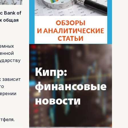
с Bank of
х общая
аемных
ленной
ударству
к зависит
то
мерении
тфеля.