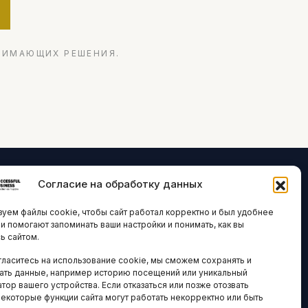
НИМАЮЩИХ РЕШЕНИЯ.
Согласие на обработку данных
ЛОГИИ И
ARTICLES IN
уем файлы cookie, чтобы сайт работал корректно и был удобнее
ВАЦИИ
ENGLISH
ни помогают запоминать ваши настройки и понимать, как вы
ь сайтом.
 исследования
гласитесь на использование cookie, мы сможем сохранять и
кономика
НАВИГАЦИЯ
ать данные, например историю посещений или уникальный
новости
тор вашего устройства. Если отказаться или позже отозвать
Архив материалов
некоторые функции сайта могут работать некорректно или быть