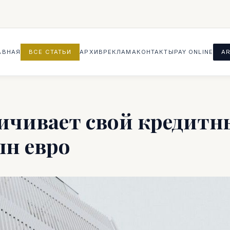
АВНАЯ
ВСЕ СТАТЬИ
АРХИВ
РЕКЛАМА
КОНТАКТЫ
PAY ONLINE
AR
личивает свой кредит
лн евро