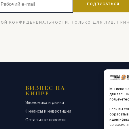
ПОДПИСАТЬСЯ
ОЙ КОНФИДЕНЦИАЛЬНОСТИ. ТОЛЬКО ДЛЯ ЛИЦ, ПРИ
БИЗНЕС НА
ТЕХНО
Мы использ
КИПРЕ
ИННО
для вас. О
пользуетес
Экономика и рынки
Стартапы и
Если вы со
Финансы и инвестиции
Цифровая э
обрабатыв
Остальные новости
Остальные 
идентифика
согласие, 