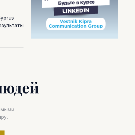
Cyprus
езультаты
людей
самыми
ру.