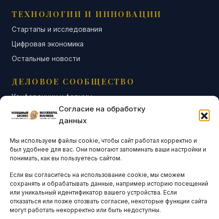
ТЕХНОЛОГИИ И ИННОВАЦИИ
Стартапы и исследования
Цифровая экономика
Остальные новости
ДЕЛОВОЕ СООБЩЕСТВО
Конференции и форумы
Согласие на обработку
Бизнес-клубы и ассоциации
данных
Остальные новости
Мы используем файлы cookie, чтобы сайт работал корректно и
АНАЛИТИКА И СТАТИСТИКА
был удобнее для вас. Они помогают запоминать ваши настройки и
понимать, как вы пользуетесь сайтом.
Если вы согласитесь на использование cookie, мы сможем
ARTICLES IN ENGLISH
сохранять и обрабатывать данные, например историю посещений
или уникальный идентификатор вашего устройства. Если
отказаться или позже отозвать согласие, некоторые функции сайта
могут работать некорректно или быть недоступны.
НАВИГАЦИЯ