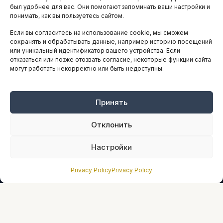
АНАЛИТИКА И СТАТИСТИКА
был удобнее для вас. Они помогают запоминать ваши настройки и
понимать, как вы пользуетесь сайтом.
Если вы согласитесь на использование cookie, мы сможем
ARTICLES IN ENGLISH
сохранять и обрабатывать данные, например историю посещений
или уникальный идентификатор вашего устройства. Если
отказаться или позже отозвать согласие, некоторые функции сайта
могут работать некорректно или быть недоступны.
НАВИГАЦИЯ
Архив материалов
Рекламные услуги
Принять
Оплата онлайн
Отклонить
ПРАВОВАЯ ИНФОРМАЦИЯ
Настройки
Terms And Conditions
Privacy Policy
Privacy Policy
Privacy Policy
About
Sources We Use