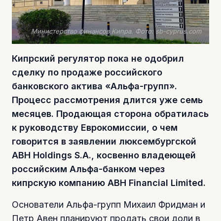
Министерство финансов Кипра. Фото: sb-cyprus.com
Кипрский регулятор пока не одобрил
сделку по продаже российского
банковского актива «Альфа-групп».
Процесс рассмотрения длится уже семь
месяцев. Продающая сторона обратилась
к руководству Еврокомиссии, о чем
говорится в заявлении люксембургской
ABH Holdings S.A., косвенно владеющей
российским Альфа-банком через
кипрскую компанию ABH Financial Limited.
Основатели Альфа-групп Михаил Фридман и
Петр Авен планируют продать свои доли в