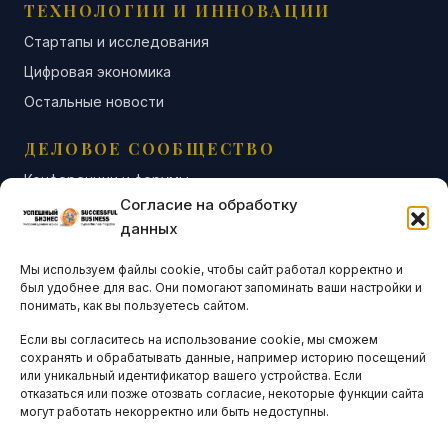
ТЕХНОЛОГИИ И ИННОВАЦИИ
Стартапы и исследования
Цифровая экономика
Остальные новости
ДЕЛОВОЕ СООБЩЕСТВО
Конференции и форумы
Согласие на обработку
Бизнес-клубы и ассоциации
данных
Остальные новости
Мы используем файлы cookie, чтобы сайт работал корректно и
АНАЛИТИКА И СТАТИСТИКА
был удобнее для вас. Они помогают запоминать ваши настройки и
понимать, как вы пользуетесь сайтом.
Если вы согласитесь на использование cookie, мы сможем
ARTICLES IN ENGLISH
сохранять и обрабатывать данные, например историю посещений
или уникальный идентификатор вашего устройства. Если
отказаться или позже отозвать согласие, некоторые функции сайта
могут работать некорректно или быть недоступны.
НАВИГАЦИЯ
Архив материалов