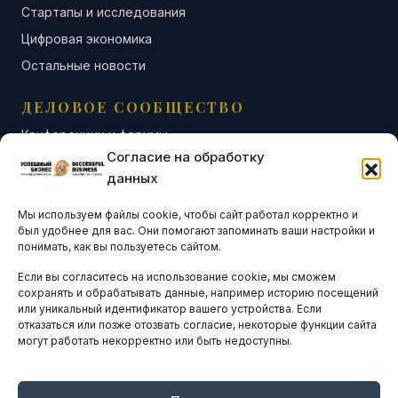
Стартапы и исследования
Цифровая экономика
Остальные новости
ДЕЛОВОЕ СООБЩЕСТВО
Конференции и форумы
Согласие на обработку
Бизнес-клубы и ассоциации
данных
Остальные новости
Мы используем файлы cookie, чтобы сайт работал корректно и
АНАЛИТИКА И СТАТИСТИКА
был удобнее для вас. Они помогают запоминать ваши настройки и
понимать, как вы пользуетесь сайтом.
Если вы согласитесь на использование cookie, мы сможем
ARTICLES IN ENGLISH
сохранять и обрабатывать данные, например историю посещений
или уникальный идентификатор вашего устройства. Если
отказаться или позже отозвать согласие, некоторые функции сайта
могут работать некорректно или быть недоступны.
НАВИГАЦИЯ
Архив материалов
Рекламные услуги