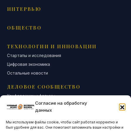
ИНТЕРВЬЮ
ОБЩЕСТВО
ТЕХНОЛОГИИ И ИННОВАЦИИ
Стартапы и исследования
Цифровая экономика
Остальные новости
ДЕЛОВОЕ СООБЩЕСТВО
Конференции и форумы
Согласие на обработку
Бизнес-клубы и ассоциации
данных
Остальные новости
Мы используем файлы cookie, чтобы сайт работал корректно и
АНАЛИТИКА И СТАТИСТИКА
был удобнее для вас. Они помогают запоминать ваши настройки и