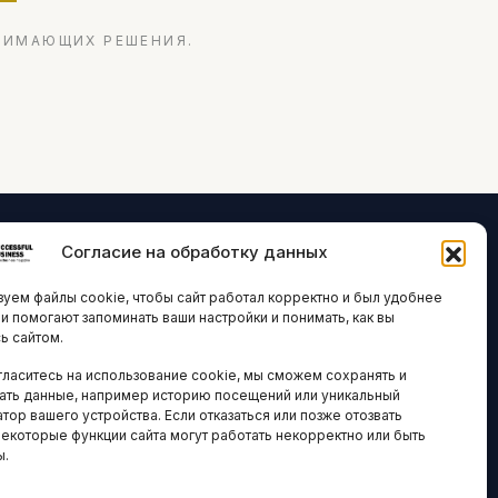
НИМАЮЩИХ РЕШЕНИЯ.
Согласие на обработку данных
ЛОГИИ И
ARTICLES IN
уем файлы cookie, чтобы сайт работал корректно и был удобнее
ВАЦИИ
ENGLISH
ни помогают запоминать ваши настройки и понимать, как вы
ь сайтом.
 исследования
гласитесь на использование cookie, мы сможем сохранять и
кономика
НАВИГАЦИЯ
ать данные, например историю посещений или уникальный
новости
тор вашего устройства. Если отказаться или позже отозвать
Архив материалов
некоторые функции сайта могут работать некорректно или быть
ы.
Рекламные услуги
ОЕ
ЕСТВО
Оплата онлайн