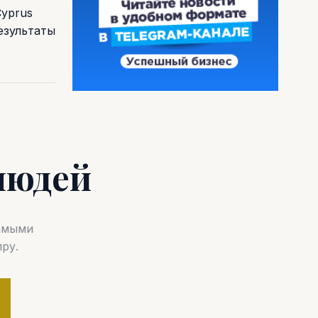
Cyprus
езультаты
людей
самыми
ру.