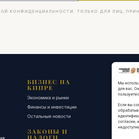
ОЙ КОНФИДЕНЦИАЛЬНОСТИ. ТОЛЬКО ДЛЯ ЛИЦ, ПРИ
БИЗНЕС НА
ТЕХНО
Мы использ
КИПРЕ
ИННО
для вас. О
пользуетес
Экономика и рынки
Стартапы и
Если вы со
Финансы и инвестиции
Цифровая э
обрабатыв
Остальные новости
Остальные 
идентифика
согласие, 
недоступн
ЗАКОНЫ И
ДЕЛОВ
НАЛОГИ
СООБЩ
сия