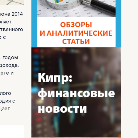
июне 2014
оляет
ственного
ю с
% годом
дохода.
рте и
лого
одия с
щает