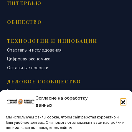
ИНТЕРВЬЮ
ОБЩЕСТВО
ТЕХНОЛОГИИ И ИННОВАЦИИ
Стартапы и исследования
Цифровая экономика
Остальные новости
ДЕЛОВОЕ СООБЩЕСТВО
Конференции и форумы
Согласие на обработку
Бизнес-клубы и ассоциации
данных
Остальные новости
Мы используем файлы cookie, чтобы сайт работал корректно и
АНАЛИТИКА И СТАТИСТИКА
был удобнее для вас. Они помогают запоминать ваши настройки и
понимать, как вы пользуетесь сайтом.