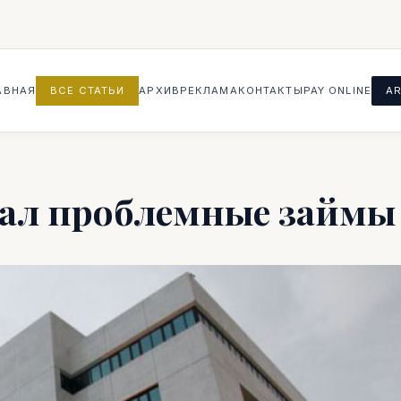
АВНАЯ
ВСЕ СТАТЬИ
АРХИВ
РЕКЛАМА
КОНТАКТЫ
PAY ONLINE
AR
одал проблемные займы