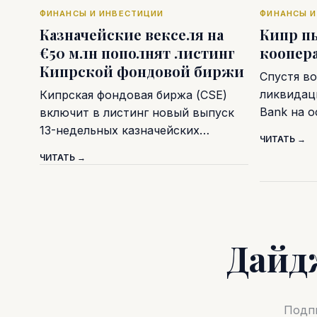
ФИНАНСЫ И ИНВЕСТИЦИИ
ФИНАНСЫ И
Казначейские векселя на
Кипр п
€50 млн пополнят листинг
коопер
Кипрской фондовой биржи
Спустя во
ликвидаци
Кипрская фондовая биржа (CSE)
Bank на 
включит в листинг новый выпуск
13-недельных казначейских…
ЧИТАТЬ →
ЧИТАТЬ →
Дайд
Подпи