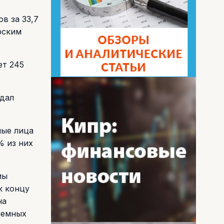
в за 33,7
рским
ет 245
одал
ные лица
% из них
мы
к концу
на
лемных