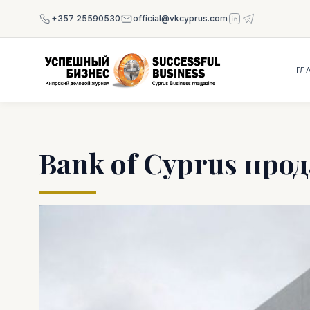
+357 25590530
official@vkcyprus.com
ГЛ
Bank of Cyprus пр