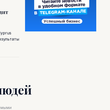
одит
Cyprus
езультаты
людей
самыми