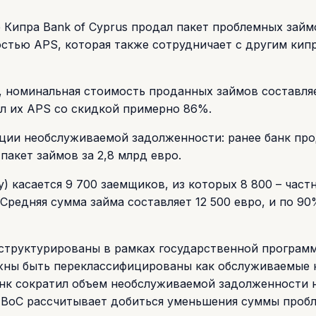
ипра Bank of Cyprus продал пакет проблемных займо
стью APS, которая также сотрудничает с другим кип
, номинальная стоимость проданных займов составля
л их APS со скидкой примерно 86%.
ации необслуживаемой задолженности: ранее банк пр
 пакет займов за 2,8 млрд евро.
y) касается 9 700 заемщиков, из которых 8 800 – част
 Средняя сумма займа составляет 12 500 евро, и по 90
еструктурированы в рамках государственной програм
жны быть переклассифицированы как обслуживаемые 
банк сократил объем необслуживаемой задолженности 
да ВоС рассчитывает добиться уменьшения суммы проб