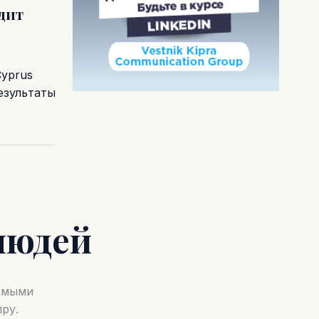
одит
Cyprus
езультаты
людей
самыми
ру.