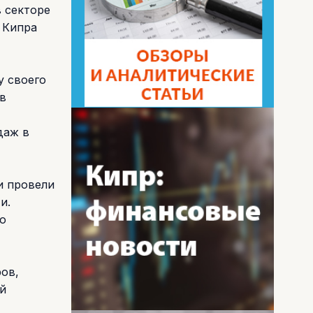
в секторе
 Кипра
у своего
в
даж в
и провели
и.
о
ов,
й