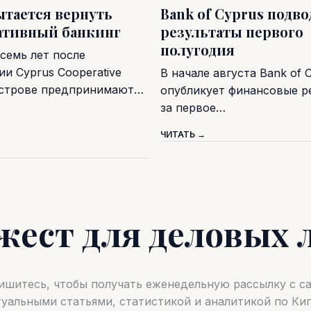
ытается вернуть
Bank of Cyprus подв
ативный банкинг
результаты первого
полугодия
семь лет после
и Cyprus Cooperative
В начале августа Bank of 
острове предпринимают…
опубликует финансовые р
за первое…
ЧИТАТЬ →
жест для деловых 
шитесь, чтобы получать еженедельную рассылку с 
туальными статьями, статистикой и аналитикой по Кип