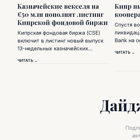
Казначейские векселя на
Кипр п
€50 млн пополнят листинг
коопер
Кипрской фондовой биржи
Спустя во
ликвидаци
Кипрская фондовая биржа (CSE)
Bank на 
включит в листинг новый выпуск
13-недельных казначейских…
ЧИТАТЬ →
ЧИТАТЬ →
Дайд
Подпи
ак