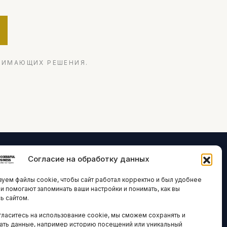
НИМАЮЩИХ РЕШЕНИЯ.
Согласие на обработку данных
ЛОГИИ И
ARTICLES IN
уем файлы cookie, чтобы сайт работал корректно и был удобнее
ВАЦИИ
ENGLISH
ни помогают запоминать ваши настройки и понимать, как вы
ь сайтом.
 исследования
гласитесь на использование cookie, мы сможем сохранять и
кономика
НАВИГАЦИЯ
ать данные, например историю посещений или уникальный