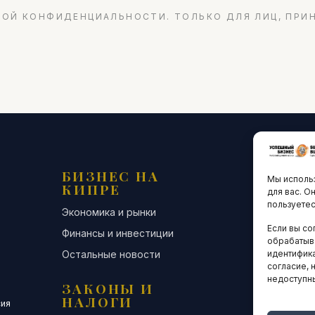
ОЙ КОНФИДЕНЦИАЛЬНОСТИ. ТОЛЬКО ДЛЯ ЛИЦ, ПРИ
БИЗНЕС НА
ТЕХНО
Мы использ
КИПРЕ
ИННО
для вас. О
пользуетес
Экономика и рынки
Стартапы и
Если вы со
Финансы и инвестиции
Цифровая э
обрабатыв
Остальные новости
Остальные 
идентифика
согласие, 
недоступн
ЗАКОНЫ И
ДЕЛОВ
НАЛОГИ
СООБЩ
сия