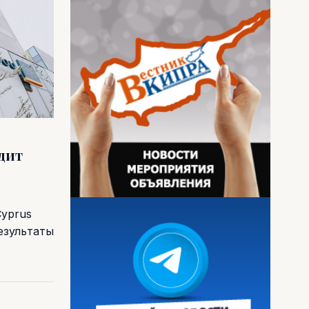
одит
Cyprus
езультаты