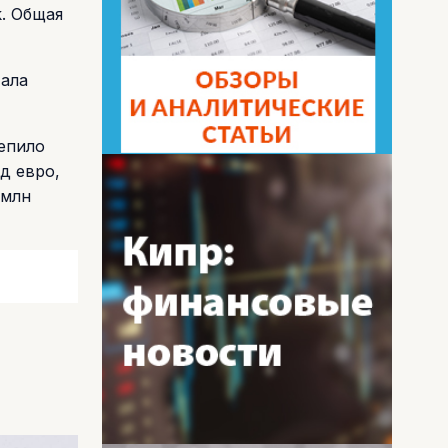
. Общая
тала
репило
д евро,
 млн