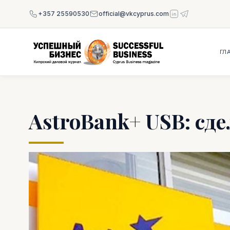
+357 25590530
official@vkcyprus.com
ГЛ
AstroBank+ USB: сд