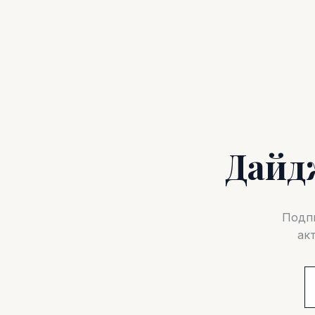
Дайд
Подпи
ак