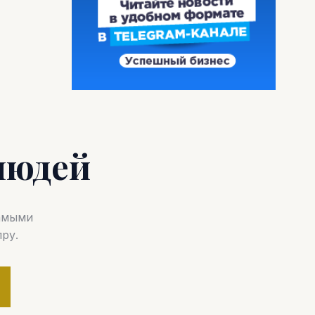
людей
самыми
ру.