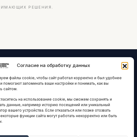
НИМАЮЩИХ РЕШЕНИЯ.
Согласие на обработку данных
ЛОГИИ И
ARTICLES IN
уем файлы cookie, чтобы сайт работал корректно и был удобнее
ВАЦИИ
ENGLISH
ни помогают запоминать ваши настройки и понимать, как вы
ь сайтом.
 исследования
гласитесь на использование cookie, мы сможем сохранять и
кономика
НАВИГАЦИЯ
ать данные, например историю посещений или уникальный
новости
тор вашего устройства. Если отказаться или позже отозвать
Архив материалов
некоторые функции сайта могут работать некорректно или быть
ы.
Рекламные услуги
ОЕ
ЕСТВО
Оплата онлайн