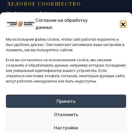
ДЕЛОВОЕ СООБЩЕСТВО
Конференции и форумы
Согласие на обработку
Бизнес-клубы и ассоциации
данных
Остальные новости
Мы используем файлы cookie, чтобы сайт работал корректно и
АНАЛИТИКА И СТАТИСТИКА
был удобнее для вас. Они помогают запоминать ваши настройки и
понимать, как вы пользуетесь сайтом.
Если вы согласитесь на использование cookie, мы сможем
ARTICLES IN ENGLISH
сохранять и обрабатывать данные, например историю посещений
или уникальный идентификатор вашего устройства. Если
отказаться или позже отозвать согласие, некоторые функции сайта
могут работать некорректно или быть недоступны.
НАВИГАЦИЯ
Архив материалов
Рекламные услуги
Принять
Оплата онлайн
Отклонить
ПРАВОВАЯ ИНФОРМАЦИЯ
Настройки
Terms And Conditions