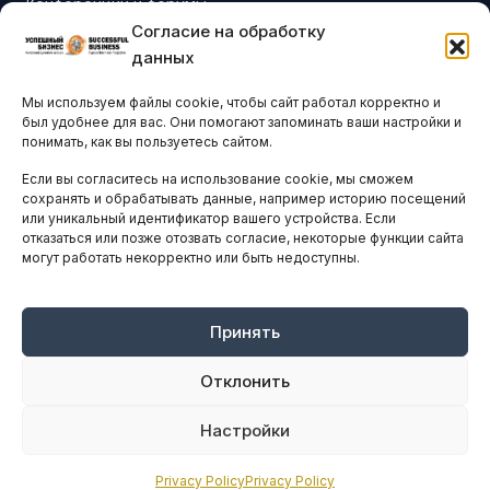
Конференции и форумы
Согласие на обработку
Бизнес-клубы и ассоциации
данных
Остальные новости
Мы используем файлы cookie, чтобы сайт работал корректно и
АНАЛИТИКА И СТАТИСТИКА
был удобнее для вас. Они помогают запоминать ваши настройки и
понимать, как вы пользуетесь сайтом.
Если вы согласитесь на использование cookie, мы сможем
ARTICLES IN ENGLISH
сохранять и обрабатывать данные, например историю посещений
или уникальный идентификатор вашего устройства. Если
отказаться или позже отозвать согласие, некоторые функции сайта
могут работать некорректно или быть недоступны.
НАВИГАЦИЯ
Архив материалов
Рекламные услуги
Принять
Оплата онлайн
Отклонить
ПРАВОВАЯ ИНФОРМАЦИЯ
Настройки
Terms And Conditions
Privacy Policy
Privacy Policy
Privacy Policy