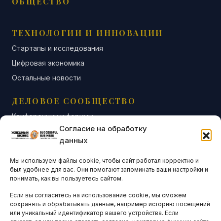
ОБЩЕСТВО
ТЕХНОЛОГИИ И ИННОВАЦИИ
Стартапы и исследования
Цифровая экономика
Остальные новости
ДЕЛОВОЕ СООБЩЕСТВО
Конференции и форумы
Согласие на обработку
Бизнес-клубы и ассоциации
данных
Остальные новости
Мы используем файлы cookie, чтобы сайт работал корректно и
АНАЛИТИКА И СТАТИСТИКА
был удобнее для вас. Они помогают запоминать ваши настройки и
понимать, как вы пользуетесь сайтом.
Если вы согласитесь на использование cookie, мы сможем
ARTICLES IN ENGLISH
сохранять и обрабатывать данные, например историю посещений
или уникальный идентификатор вашего устройства. Если