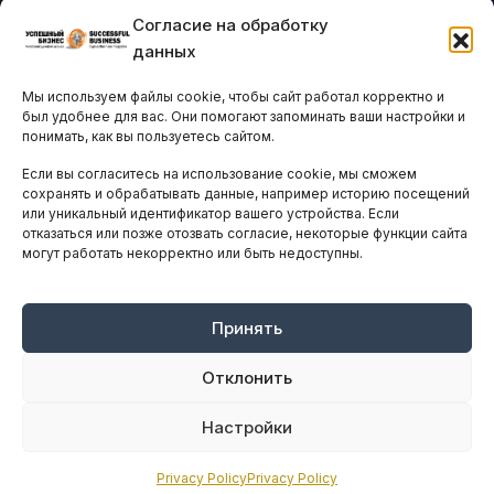
Согласие на обработку
Бизнес-клубы и ассоциации
данных
Остальные новости
Мы используем файлы cookie, чтобы сайт работал корректно и
АНАЛИТИКА И СТАТИСТИКА
был удобнее для вас. Они помогают запоминать ваши настройки и
понимать, как вы пользуетесь сайтом.
Если вы согласитесь на использование cookie, мы сможем
ARTICLES IN ENGLISH
сохранять и обрабатывать данные, например историю посещений
или уникальный идентификатор вашего устройства. Если
отказаться или позже отозвать согласие, некоторые функции сайта
могут работать некорректно или быть недоступны.
НАВИГАЦИЯ
Архив материалов
Рекламные услуги
Принять
Оплата онлайн
Отклонить
ПРАВОВАЯ ИНФОРМАЦИЯ
Настройки
Terms And Conditions
Privacy Policy
Privacy Policy
Privacy Policy