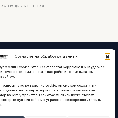
НИМАЮЩИХ РЕШЕНИЯ.
Согласие на обработку данных
ЛОГИИ И
ARTICLES IN
уем файлы cookie, чтобы сайт работал корректно и был удобнее
ВАЦИИ
ENGLISH
ни помогают запоминать ваши настройки и понимать, как вы
ь сайтом.
 исследования
гласитесь на использование cookie, мы сможем сохранять и
кономика
НАВИГАЦИЯ
ать данные, например историю посещений или уникальный
новости
тор вашего устройства. Если отказаться или позже отозвать
Архив материалов
некоторые функции сайта могут работать некорректно или быть
ы.
Рекламные услуги
ОЕ
ЕСТВО
Оплата онлайн