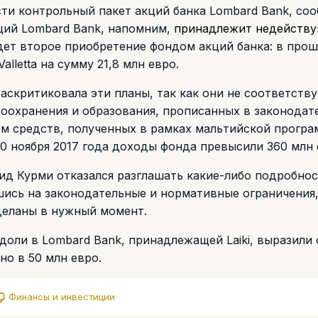
ти контрольный пакет акций банка Lombard Bank, со
кций Lombard Bank, напомним,
принадлежит недейств
будет второе приобретение фондом акций банка: в про
lletta на сумму 21,8 млн евро.
аскритиковала эти планы, так как они не соответств
воохранения и образования, прописанных в законодат
ем средств, полученных в рамках мальтийской прогр
0 ноября 2017 года доходы фонда превысили 360 млн 
д Курми отказался разглашать какие-либо подробно
шись на законодательные и нормативные ограничения
сделаны в нужный момент.
доли в Lombard Bank, принадлежащей Laiki, выразили 
но в 50 млн евро.
Финансы и инвестиции