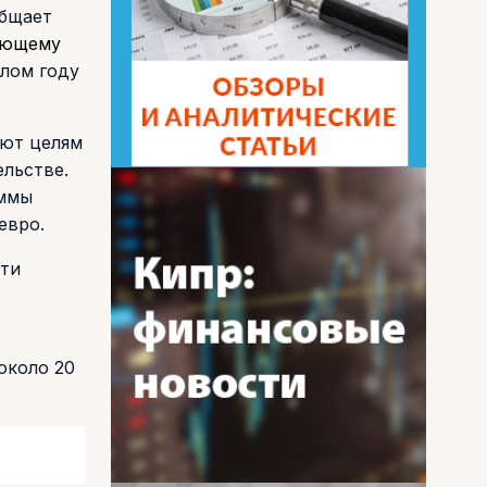
общает
ующему
шлом году
уют целям
ельстве.
аммы
евро.
сти
,
около 20