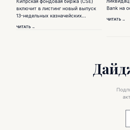
ликвидаци
Кипрская фондовая биржа (CSE)
Bank на 
включит в листинг новый выпуск
13-недельных казначейских…
ЧИТАТЬ →
ЧИТАТЬ →
Дайд
Подпи
ак