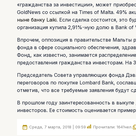
«гражданства за инвестиции», может приобрес
GoldNews со ссылкой на Times of Malta. 49% а
ныне банку Laiki
. Если сделка состоится, это 
организация купила 2,91%-ную долю в Bank of Va
Впрочем, оппозиция в правительстве Мальты р
фонда в сфере социального обеспечения, здра
Фонд, как известно, занимается распределени
предоставления гражданства инвесторам. На 3
Председатель Совета управляющих фонда Дэви
переговоров по покупке Lombard Bank, сослав
отметив, что все требуемые заявления будут 
В прошлом году заинтересованность в выкупе 
инвесторов. Ее стоимость оценивается пример
Среда, 7 марта, 2018 | 09:59
Прочитали:
1641
чел.