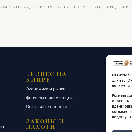
ОЙ КОНФИДЕНЦИАЛЬНОСТИ. ТОЛЬКО ДЛЯ ЛИЦ, ПРИ
БИЗНЕС НА
ТЕХНО
Мы использ
КИПРЕ
ИННО
для вас. О
пользуетес
Экономика и рынки
Стартапы и
Если вы со
Финансы и инвестиции
Цифровая э
обрабатыв
Остальные новости
Остальные 
идентифика
согласие, 
недоступн
ЗАКОНЫ И
ДЕЛОВ
НАЛОГИ
СООБЩ
сия