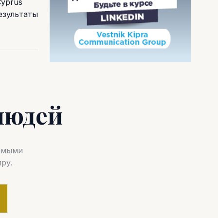
Cyprus
езультаты
людей
самыми
ру.