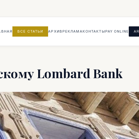
АВНАЯ
ВСЕ СТАТЬИ
АРХИВ
РЕКЛАМА
КОНТАКТЫ
PAY ONLINE
AR
скому Lombard Bank