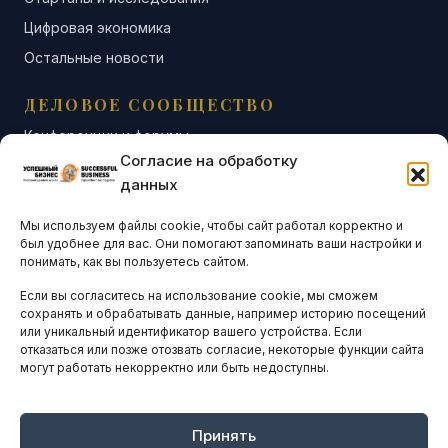
Цифровая экономика
Остальные новости
ДЕЛОВОЕ СООБЩЕСТВО
Конференции и форумы
Согласие на обработку
Бизнес-клубы и ассоциации
данных
Остальные новости
Мы используем файлы cookie, чтобы сайт работал корректно и
АНАЛИТИКА И СТАТИСТИКА
был удобнее для вас. Они помогают запоминать ваши настройки и
понимать, как вы пользуетесь сайтом.
Если вы согласитесь на использование cookie, мы сможем
ARTICLES IN ENGLISH
сохранять и обрабатывать данные, например историю посещений
или уникальный идентификатор вашего устройства. Если
отказаться или позже отозвать согласие, некоторые функции сайта
могут работать некорректно или быть недоступны.
НАВИГАЦИЯ
Архив материалов
Рекламные услуги
Принять