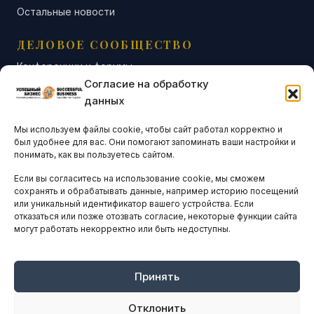
Остальные новости
ДЕЛОВОЕ СООБЩЕСТВО
Конференции и форумы
Согласие на обработку
Бизнес-клубы и ассоциации
данных
Остальные новости
Мы используем файлы cookie, чтобы сайт работал корректно и
АНАЛИТИКА И СТАТИСТИКА
был удобнее для вас. Они помогают запоминать ваши настройки и
понимать, как вы пользуетесь сайтом.
Если вы согласитесь на использование cookie, мы сможем
ARTICLES IN ENGLISH
сохранять и обрабатывать данные, например историю посещений
или уникальный идентификатор вашего устройства. Если
отказаться или позже отозвать согласие, некоторые функции сайта
могут работать некорректно или быть недоступны.
НАВИГАЦИЯ
Архив материалов
Рекламные услуги
Принять
Оплата онлайн
Отклонить