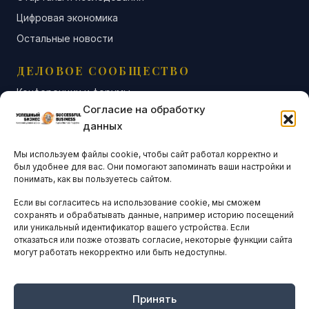
Цифровая экономика
Остальные новости
ДЕЛОВОЕ СООБЩЕСТВО
Конференции и форумы
Согласие на обработку
Бизнес-клубы и ассоциации
данных
Остальные новости
Мы используем файлы cookie, чтобы сайт работал корректно и
АНАЛИТИКА И СТАТИСТИКА
был удобнее для вас. Они помогают запоминать ваши настройки и
понимать, как вы пользуетесь сайтом.
Если вы согласитесь на использование cookie, мы сможем
ARTICLES IN ENGLISH
сохранять и обрабатывать данные, например историю посещений
или уникальный идентификатор вашего устройства. Если
отказаться или позже отозвать согласие, некоторые функции сайта
могут работать некорректно или быть недоступны.
НАВИГАЦИЯ
Архив материалов
Рекламные услуги
Принять