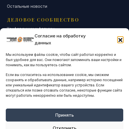
Остальные новости
ДЕЛОВОЕ СООБЩЕСТВО
Конференции и форумы
Согласие на обработку
Бизнес-клубы и ассоциации
данных
Остальные новости
Мы используем файлы cookie, чтобы сайт работал корректно и
АНАЛИТИКА И СТАТИСТИКА
был удобнее для вас. Они помогают запоминать ваши настройки и
понимать, как вы пользуетесь сайтом.
Если вы согласитесь на использование cookie, мы сможем
ARTICLES IN ENGLISH
сохранять и обрабатывать данные, например историю посещений
или уникальный идентификатор вашего устройства. Если
отказаться или позже отозвать согласие, некоторые функции сайта
могут работать некорректно или быть недоступны.
НАВИГАЦИЯ
Архив материалов
Рекламные услуги
Принять
Оплата онлайн
Отклонить