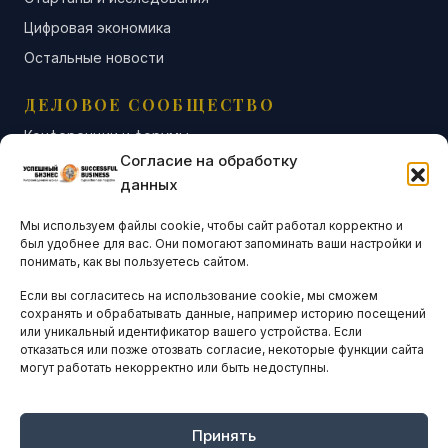
Цифровая экономика
Остальные новости
ДЕЛОВОЕ СООБЩЕСТВО
Конференции и форумы
Согласие на обработку
Бизнес-клубы и ассоциации
данных
Остальные новости
Мы используем файлы cookie, чтобы сайт работал корректно и
АНАЛИТИКА И СТАТИСТИКА
был удобнее для вас. Они помогают запоминать ваши настройки и
понимать, как вы пользуетесь сайтом.
Если вы согласитесь на использование cookie, мы сможем
ARTICLES IN ENGLISH
сохранять и обрабатывать данные, например историю посещений
или уникальный идентификатор вашего устройства. Если
отказаться или позже отозвать согласие, некоторые функции сайта
могут работать некорректно или быть недоступны.
НАВИГАЦИЯ
Архив материалов
Рекламные услуги
Принять