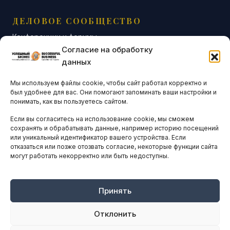
ДЕЛОВОЕ СООБЩЕСТВО
Конференции и форумы
Согласие на обработку
Бизнес-клубы и ассоциации
данных
Остальные новости
Мы используем файлы cookie, чтобы сайт работал корректно и
АНАЛИТИКА И СТАТИСТИКА
был удобнее для вас. Они помогают запоминать ваши настройки и
понимать, как вы пользуетесь сайтом.
Если вы согласитесь на использование cookie, мы сможем
ARTICLES IN ENGLISH
сохранять и обрабатывать данные, например историю посещений
или уникальный идентификатор вашего устройства. Если
отказаться или позже отозвать согласие, некоторые функции сайта
могут работать некорректно или быть недоступны.
НАВИГАЦИЯ
Архив материалов
Рекламные услуги
Принять
Оплата онлайн
Отклонить
ПРАВОВАЯ ИНФОРМАЦИЯ