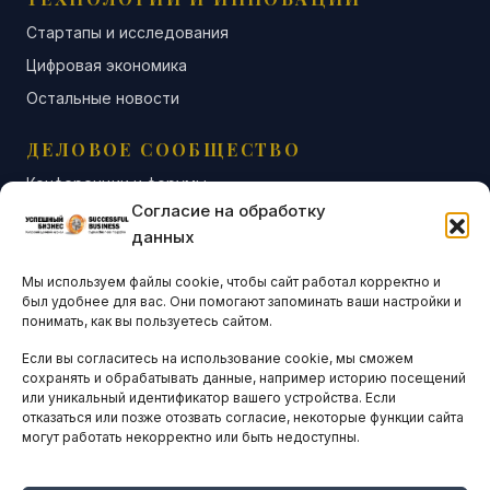
Стартапы и исследования
Цифровая экономика
Остальные новости
ДЕЛОВОЕ СООБЩЕСТВО
Конференции и форумы
Согласие на обработку
Бизнес-клубы и ассоциации
данных
Остальные новости
Мы используем файлы cookie, чтобы сайт работал корректно и
АНАЛИТИКА И СТАТИСТИКА
был удобнее для вас. Они помогают запоминать ваши настройки и
понимать, как вы пользуетесь сайтом.
Если вы согласитесь на использование cookie, мы сможем
ARTICLES IN ENGLISH
сохранять и обрабатывать данные, например историю посещений
или уникальный идентификатор вашего устройства. Если
отказаться или позже отозвать согласие, некоторые функции сайта
могут работать некорректно или быть недоступны.
НАВИГАЦИЯ
Архив материалов