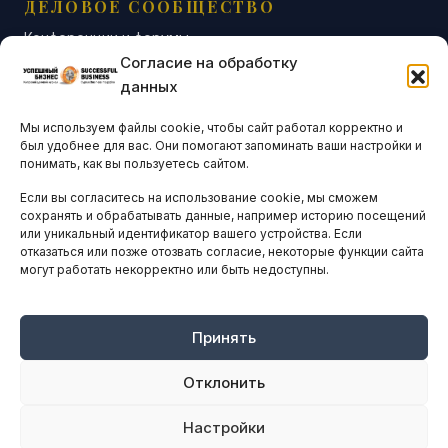
ДЕЛОВОЕ СООБЩЕСТВО
Конференции и форумы
Согласие на обработку
Бизнес-клубы и ассоциации
данных
Остальные новости
Мы используем файлы cookie, чтобы сайт работал корректно и
АНАЛИТИКА И СТАТИСТИКА
был удобнее для вас. Они помогают запоминать ваши настройки и
понимать, как вы пользуетесь сайтом.
Если вы согласитесь на использование cookie, мы сможем
ARTICLES IN ENGLISH
сохранять и обрабатывать данные, например историю посещений
или уникальный идентификатор вашего устройства. Если
отказаться или позже отозвать согласие, некоторые функции сайта
могут работать некорректно или быть недоступны.
НАВИГАЦИЯ
Архив материалов
Рекламные услуги
Принять
Оплата онлайн
Отклонить
ПРАВОВАЯ ИНФОРМАЦИЯ
Настройки
Terms And Conditions