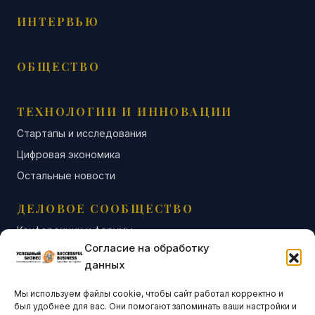
ИНТЕРВЬЮ
ОБЩЕСТВО
ТЕХНОЛОГИИ И ИННОВАЦИИ
Стартапы и исследования
Цифровая экономика
Остальные новости
ДЕЛОВОЕ СООБЩЕСТВО
Конференции и форумы
Согласие на обработку
Бизнес-клубы и ассоциации
данных
Остальные новости
Мы используем файлы cookie, чтобы сайт работал корректно и
АНАЛИТИКА И СТАТИСТИКА
был удобнее для вас. Они помогают запоминать ваши настройки и