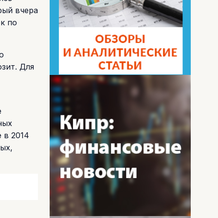
рый вчера
к по
о
зит. Для
е
ных
 в 2014
ых,