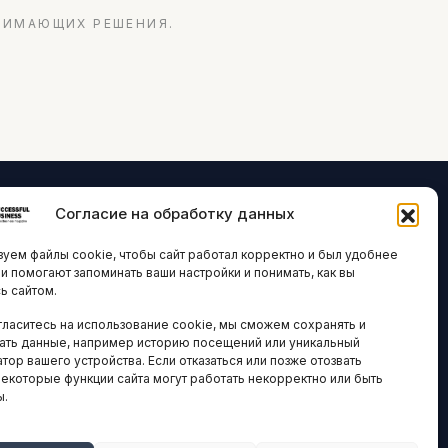
НИМАЮЩИХ РЕШЕНИЯ.
Согласие на обработку данных
ЛОГИИ И
ARTICLES IN
уем файлы cookie, чтобы сайт работал корректно и был удобнее
ВАЦИИ
ENGLISH
ни помогают запоминать ваши настройки и понимать, как вы
ь сайтом.
 исследования
гласитесь на использование cookie, мы сможем сохранять и
кономика
НАВИГАЦИЯ
ать данные, например историю посещений или уникальный
новости
тор вашего устройства. Если отказаться или позже отозвать
Архив материалов
некоторые функции сайта могут работать некорректно или быть
ы.
Рекламные услуги
ОЕ
ЕСТВО
Оплата онлайн