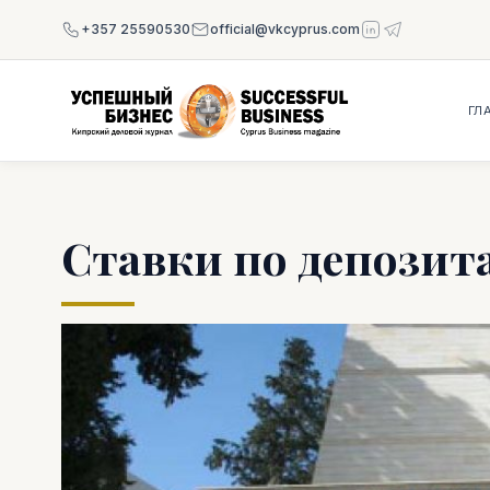
+357 25590530
official@vkcyprus.com
ГЛ
Ставки по депозит