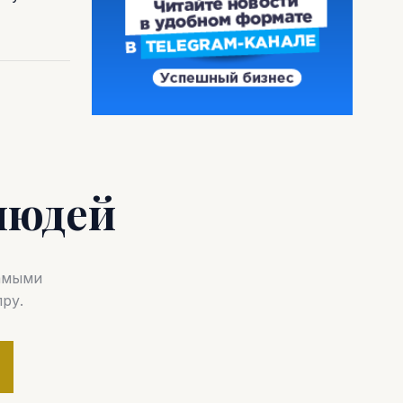
людей
самыми
ру.