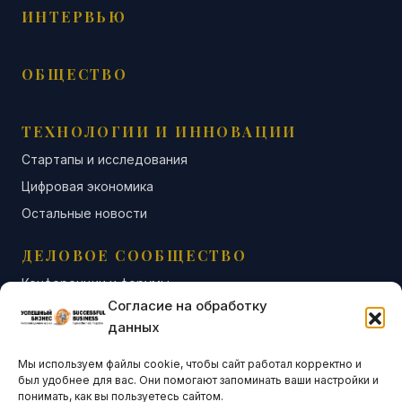
ИНТЕРВЬЮ
ОБЩЕСТВО
ТЕХНОЛОГИИ И ИННОВАЦИИ
Стартапы и исследования
Цифровая экономика
Остальные новости
ДЕЛОВОЕ СООБЩЕСТВО
Конференции и форумы
Согласие на обработку
Бизнес-клубы и ассоциации
данных
Остальные новости
Мы используем файлы cookie, чтобы сайт работал корректно и
АНАЛИТИКА И СТАТИСТИКА
был удобнее для вас. Они помогают запоминать ваши настройки и
понимать, как вы пользуетесь сайтом.