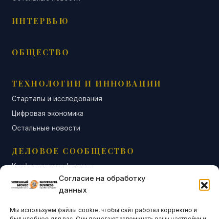
ИНТЕРВЬЮ
ОБЩЕСТВО
ТЕХНОЛОГИИ И ИННОВАЦИИ
Стартапы и исследования
Цифровая экономика
Остальные новости
ДЕЛОВОЕ СООБЩЕСТВО
Конференции и форумы
Согласие на обработку
Бизнес-клубы и ассоциации
данных
Остальные новости
Мы используем файлы cookie, чтобы сайт работал корректно и
АНАЛИТИКА И СТАТИСТИКА
был удобнее для вас. Они помогают запоминать ваши настройки и