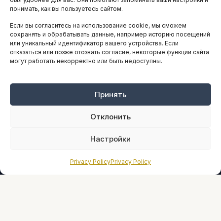
понимать, как вы пользуетесь сайтом.
Если вы согласитесь на использование cookie, мы сможем
ARTICLES IN ENGLISH
сохранять и обрабатывать данные, например историю посещений
или уникальный идентификатор вашего устройства. Если
отказаться или позже отозвать согласие, некоторые функции сайта
могут работать некорректно или быть недоступны.
НАВИГАЦИЯ
Архив материалов
Рекламные услуги
Принять
Оплата онлайн
Отклонить
ПРАВОВАЯ ИНФОРМАЦИЯ
Настройки
Terms And Conditions
Privacy Policy
Privacy Policy
Privacy Policy
About
Sources We Use