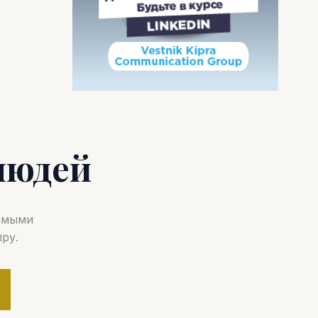
людей
самыми
ру.