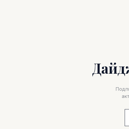
Дайд
Подпи
ак