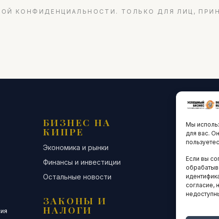
ОЙ КОНФИДЕНЦИАЛЬНОСТИ. ТОЛЬКО ДЛЯ ЛИЦ, ПРИ
БИЗНЕС НА
ТЕХНО
Мы использ
КИПРЕ
ИННО
для вас. О
пользуетес
Экономика и рынки
Стартапы и
Если вы со
Финансы и инвестиции
Цифровая э
обрабатыв
Остальные новости
Остальные 
идентифика
согласие, 
недоступн
ЗАКОНЫ И
ДЕЛОВ
НАЛОГИ
СООБЩ
сия