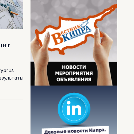
одит
Cyprus
езультаты