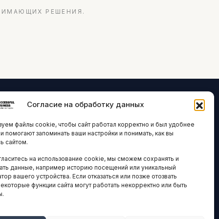
НИМАЮЩИХ РЕШЕНИЯ.
Согласие на обработку данных
ЛОГИИ И
ARTICLES IN
уем файлы cookie, чтобы сайт работал корректно и был удобнее
ВАЦИИ
ENGLISH
ни помогают запоминать ваши настройки и понимать, как вы
ь сайтом.
 исследования
гласитесь на использование cookie, мы сможем сохранять и
кономика
НАВИГАЦИЯ
ать данные, например историю посещений или уникальный
новости
тор вашего устройства. Если отказаться или позже отозвать
Архив материалов
некоторые функции сайта могут работать некорректно или быть
ы.
Рекламные услуги
ОЕ
ЕСТВО
Оплата онлайн