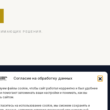
НИМАЮЩИХ РЕШЕНИЯ.
Согласие на обработку данных
ЛОГИИ И
ARTICLES IN
уем файлы cookie, чтобы сайт работал корректно и был удобнее
ВАЦИИ
ENGLISH
ни помогают запоминать ваши настройки и понимать, как вы
ь сайтом.
 исследования
гласитесь на использование cookie, мы сможем сохранять и
кономика
НАВИГАЦИЯ
ать данные, например историю посещений или уникальный