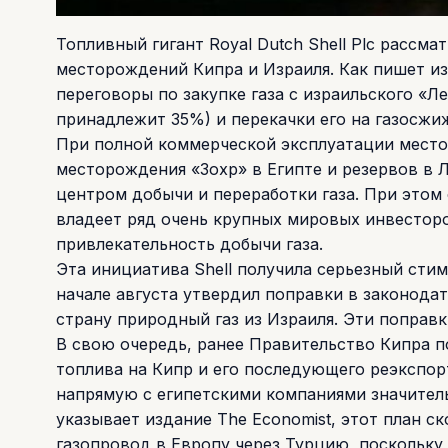
Топливный гигант Royal Dutch Shell Plc рассм
месторождений Кипра и Израиля. Как пишет изд
переговоры по закупке газа с израильского «
принадлежит 35%) и перекачки его на газосжи
При полной коммерческой эксплуатации местор
месторождения «Зохр» в Египте и резервов в
центром добычи и переработки газа. При этом
владеет ряд очень крупных мировых инвестор
привлекательность добычи газа.
Эта инициатива Shell получила серьезный стим
начале августа утвердил поправки в законод
страну природный газ из Израиля. Эти поправк
В свою очередь, ранее Правительство Кипра п
топлива на Кипр и его последующего реэкспорт
напрямую с египетскими компаниями значительн
указывает издание The Economist, этот план с
газопровод в Европу через Турцию, поскольку