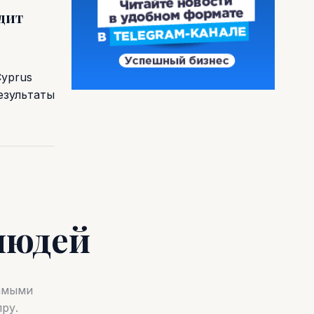
одит
Cyprus
езультаты
людей
самыми
ру.