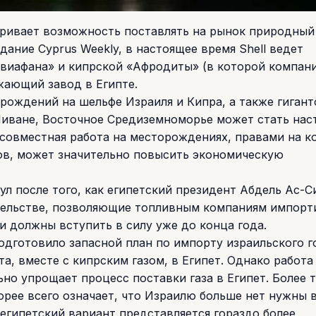
атривает возможность поставлять на рынок природный 
ание Cyprus Weekly, в настоящее время Shell ведет
Левиафана» и кипрской «Афродиты» (в которой компан
жающий завод в Египте.
ождений на шельфе Израиля и Кипра, а также гигант
 Ливане, Восточное Средиземноморье может стать на
 совместная работа на месторождениях, правами на к
ов, может значительно повысить экономическую
ул после того, как египетский президент Абдель Ас-С
ательстве, позволяющие топливным компаниям импорт
и должны вступить в силу уже до конца года.
одготовило запасной план по импорту израильского г
а, вместе с кипрским газом, в Египет. Однако работа
о упрощает процесс поставки газа в Египет. Более т
корее всего означает, что Израилю больше нет нужны 
 египетский вариант представляется гораздо более