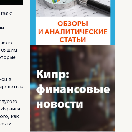
газ с
ии
ского
стоящим
оторые
иси в
ировать в
олубого
 Израиля
ого, как
вести