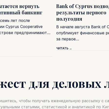
ытается вернуть
Bank of Cyprus подв
ативный банкинг
результаты первого
полугодия
семь лет после
и Cyprus Cooperative
В начале августа Bank of 
острове предпринимают…
опубликует финансовые р
за первое…
ЧИТАТЬ →
жест для деловых 
шитесь, чтобы получать еженедельную рассылку с 
туальными статьями, статистикой и аналитикой по Кип