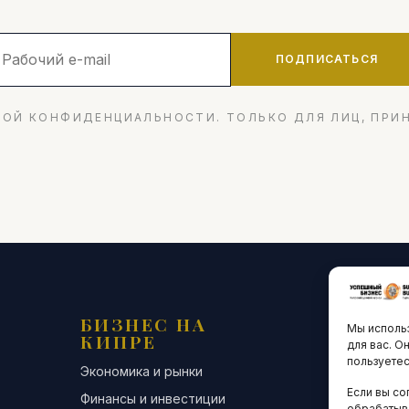
ПОДПИСАТЬСЯ
ОЙ КОНФИДЕНЦИАЛЬНОСТИ. ТОЛЬКО ДЛЯ ЛИЦ, ПРИ
БИЗНЕС НА
ТЕХНО
Мы использ
КИПРЕ
ИННО
для вас. О
пользуетес
Экономика и рынки
Стартапы и
Если вы со
Финансы и инвестиции
Цифровая э
обрабатыв