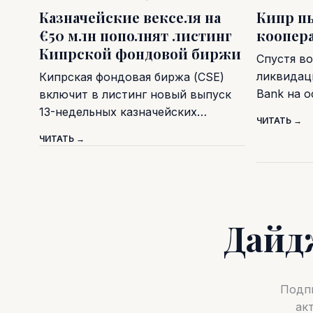
Казначейские векселя на
Кипр п
€50 млн пополнят листинг
коопер
Кипрской фондовой биржи
Спустя во
ликвидаци
Кипрская фондовая биржа (CSE)
Bank на 
включит в листинг новый выпуск
13-недельных казначейских…
ЧИТАТЬ →
ЧИТАТЬ →
Дайд
Подпи
ак