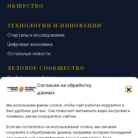
ОБЩЕСТВО
ТЕХНОЛОГИИ И ИННОВАЦИИ
Стартапы и исследования
Цифровая экономика
Остальные новости
ДЕЛОВОЕ СООБЩЕСТВО
Конференции и форумы
Согласие на обработку
Бизнес-клубы и ассоциации
данных
Остальные новости
Мы используем файлы cookie, чтобы сайт работал корректно и
АНАЛИТИКА И СТАТИСТИКА
был удобнее для вас. Они помогают запоминать ваши настройки и
понимать, как вы пользуетесь сайтом.
Если вы согласитесь на использование cookie, мы сможем
ARTICLES IN ENGLISH
сохранять и обрабатывать данные, например историю посещений
или уникальный идентификатор вашего устройства. Если