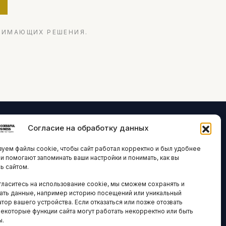
НИМАЮЩИХ РЕШЕНИЯ.
Согласие на обработку данных
ЛОГИИ И
ARTICLES IN
уем файлы cookie, чтобы сайт работал корректно и был удобнее
ВАЦИИ
ENGLISH
ни помогают запоминать ваши настройки и понимать, как вы
ь сайтом.
 исследования
гласитесь на использование cookie, мы сможем сохранять и
кономика
НАВИГАЦИЯ
ать данные, например историю посещений или уникальный
новости
тор вашего устройства. Если отказаться или позже отозвать
Архив материалов
некоторые функции сайта могут работать некорректно или быть
ы.
Рекламные услуги