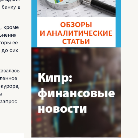
 банку в
, кроме
ьнения
торы ее
 до сих
казалась
вленное
окурора,
ы
«запрос