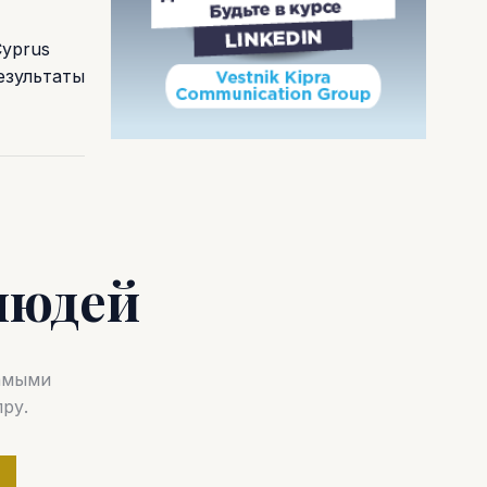
Cyprus
езультаты
людей
самыми
ру.