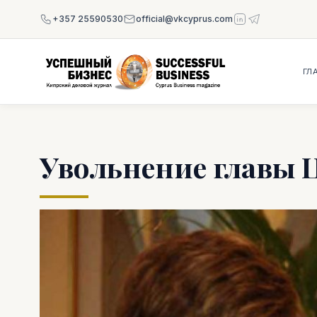
+357 25590530
official@vkcyprus.com
ГЛ
Увольнение главы Ц