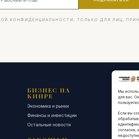
ОЙ КОНФИДЕНЦИАЛЬНОСТИ. ТОЛЬКО ДЛЯ ЛИЦ, ПРИ
БИЗНЕС НА
ТЕХНО
Мы использ
КИПРЕ
ИННО
для вас. О
пользуетес
Экономика и рынки
Стартапы и
Если вы со
Финансы и инвестиции
Цифровая э
обрабатыв
Остальные новости
Остальные 
идентифика
согласие, 
недоступн