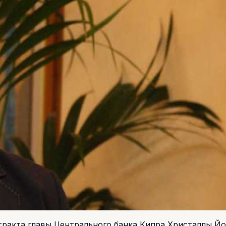
тракта главы Центрального банка Кипра Христаллы Й