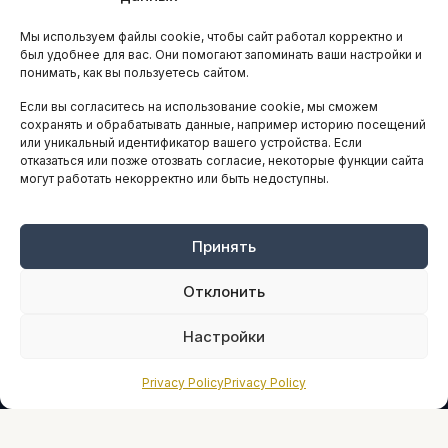
Остальные новости
Мы используем файлы cookie, чтобы сайт работал корректно и
АНАЛИТИКА И СТАТИСТИКА
был удобнее для вас. Они помогают запоминать ваши настройки и
понимать, как вы пользуетесь сайтом.
Если вы согласитесь на использование cookie, мы сможем
ARTICLES IN ENGLISH
сохранять и обрабатывать данные, например историю посещений
или уникальный идентификатор вашего устройства. Если
отказаться или позже отозвать согласие, некоторые функции сайта
НАВИГАЦИЯ
могут работать некорректно или быть недоступны.
Архив материалов
Рекламные услуги
Принять
Оплата онлайн
Отклонить
ПРАВОВАЯ ИНФОРМАЦИЯ
Настройки
Terms And Conditions
Privacy Policy
Privacy Policy
Privacy Policy
About
Sources We Use