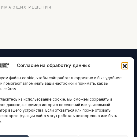
НИМАЮЩИХ РЕШЕНИЯ.
Согласие на обработку данных
ЛОГИИ И
ARTICLES IN
уем файлы cookie, чтобы сайт работал корректно и был удобнее
ВАЦИИ
ENGLISH
ни помогают запоминать ваши настройки и понимать, как вы
ь сайтом.
 исследования
гласитесь на использование cookie, мы сможем сохранять и
кономика
НАВИГАЦИЯ
ать данные, например историю посещений или уникальный
новости
тор вашего устройства. Если отказаться или позже отозвать
Архив материалов
некоторые функции сайта могут работать некорректно или быть
ы.
Рекламные услуги
ОЕ
ЕСТВО
Оплата онлайн