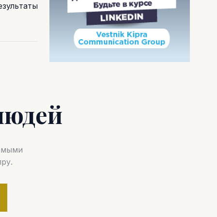
езультаты
людей
самыми
ру.