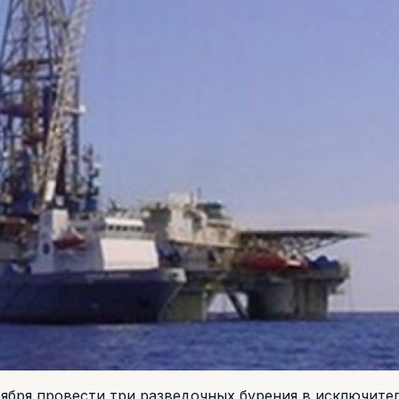
оября провести три разведочных бурения в исключите