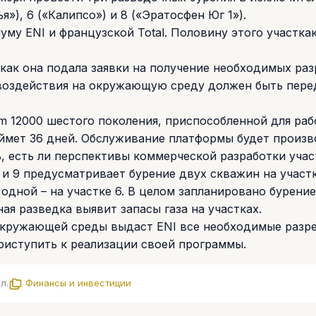
»), 6 («Калипсо») и 8 («Эратосфен Юг 1»).
му ENI и французской Total. Половину этого участка
, как она подала заявки на получение необходимых ра
 воздействия на окружающую среду должен быть пере
m 12000 шестого поколения, приспособленной для раб
займет 36 дней. Обслуживание платформы будет произ
ь, есть ли перспективы коммерческой разработки учас
8 и 9 предусматривает бурение двух скважин на участк
 одной – на участке 6. В целом запланировано бурени
ая разведка выявит запасы газа на участках.
 окружающей среды выдаст ENI все необходимые разр
приступить к реализации своей программы.
л.
Финансы и инвестиции