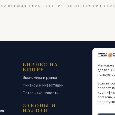
ОЙ КОНФИДЕНЦИАЛЬНОСТИ. ТОЛЬКО ДЛЯ ЛИЦ, ПРИ
БИЗНЕС НА
ТЕХНО
Мы использ
КИПРЕ
ИННО
для вас. О
пользуетес
Экономика и рынки
Стартапы и
Если вы со
Финансы и инвестиции
Цифровая э
обрабатыв
Остальные новости
Остальные 
идентифика
согласие, 
недоступн
ЗАКОНЫ И
ДЕЛОВ
НАЛОГИ
СООБЩ
сия