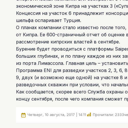
экономической зоне Кипра на участках 3 («Супья
Концессия на участок 6 принадлежит консорциу
шельфа оспаривает Турция.
О планах компании стало известно после того
от Кипра. Ее 600-страничный отчет об оценке
рассмотрение кипрских властей в сентябре.
Бурение будет проводиться с платформы Saipe
больших глубинах, и по плану каждое из них 
из порта Лимассола. Главная цель – установит
Программа ENI для разведки участков 2, 3, 6, 
9, двух (и возможно еще одной) на участке 8 и
разведочных скважин при условии, что начальн
Как сообщается, скорее всего Служба охраны
концу сентября, после чего компания сможет 
Четверг, 10 августа, 2017 | 14:11
Прочитали:
2333
че