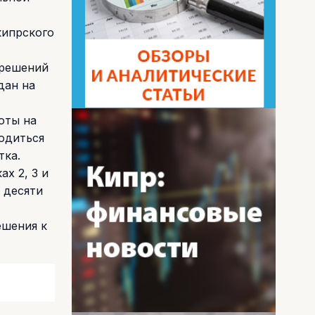
кипрского
зрешений
дан на
оты на
водиться
тка.
ах 2, 3 и
е десяти
ешения к