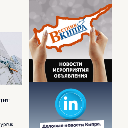
одит
Cyprus