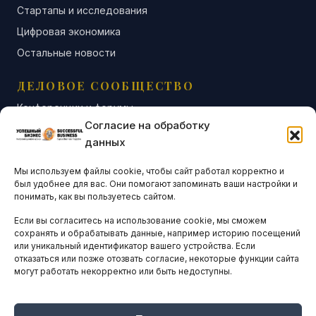
Стартапы и исследования
Цифровая экономика
Остальные новости
ДЕЛОВОЕ СООБЩЕСТВО
Конференции и форумы
Согласие на обработку
Бизнес-клубы и ассоциации
данных
Остальные новости
Мы используем файлы cookie, чтобы сайт работал корректно и
АНАЛИТИКА И СТАТИСТИКА
был удобнее для вас. Они помогают запоминать ваши настройки и
понимать, как вы пользуетесь сайтом.
Если вы согласитесь на использование cookie, мы сможем
ARTICLES IN ENGLISH
сохранять и обрабатывать данные, например историю посещений
или уникальный идентификатор вашего устройства. Если
отказаться или позже отозвать согласие, некоторые функции сайта
могут работать некорректно или быть недоступны.
НАВИГАЦИЯ
Архив материалов