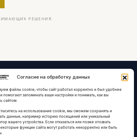
НИМАЮЩИХ РЕШЕНИЯ.
Согласие на обработку данных
ЛОГИИ И
ARTICLES IN
уем файлы cookie, чтобы сайт работал корректно и был удобнее
ВАЦИИ
ENGLISH
ни помогают запоминать ваши настройки и понимать, как вы
ь сайтом.
 исследования
гласитесь на использование cookie, мы сможем сохранять и
кономика
НАВИГАЦИЯ
ать данные, например историю посещений или уникальный
новости
тор вашего устройства. Если отказаться или позже отозвать
Архив материалов
некоторые функции сайта могут работать некорректно или быть
ы.
Рекламные услуги
ОЕ