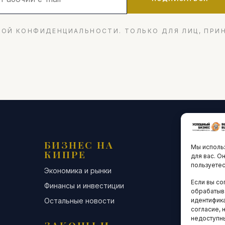
ОЙ КОНФИДЕНЦИАЛЬНОСТИ. ТОЛЬКО ДЛЯ ЛИЦ, ПРИ
БИЗНЕС НА
ТЕХНО
Мы использ
КИПРЕ
ИННО
для вас. О
пользуетес
Экономика и рынки
Стартапы и
Если вы со
Финансы и инвестиции
Цифровая э
обрабатыв
Остальные новости
Остальные 
идентифика
согласие, 
недоступн
ЗАКОНЫ И
ДЕЛОВ