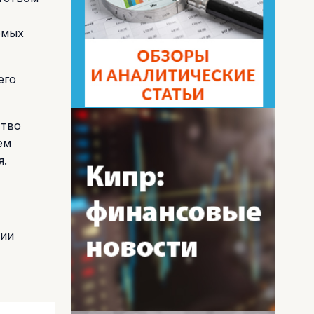
емых
его
ство
ем
я.
ции