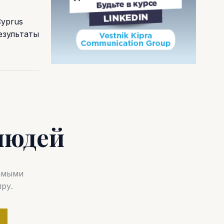
Cyprus
езультаты
людей
самыми
ру.