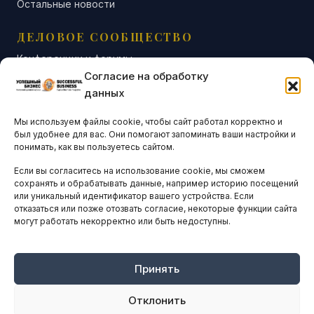
Остальные новости
ДЕЛОВОЕ СООБЩЕСТВО
Конференции и форумы
Согласие на обработку
Бизнес-клубы и ассоциации
данных
Остальные новости
Мы используем файлы cookie, чтобы сайт работал корректно и
АНАЛИТИКА И СТАТИСТИКА
был удобнее для вас. Они помогают запоминать ваши настройки и
понимать, как вы пользуетесь сайтом.
Если вы согласитесь на использование cookie, мы сможем
ARTICLES IN ENGLISH
сохранять и обрабатывать данные, например историю посещений
или уникальный идентификатор вашего устройства. Если
отказаться или позже отозвать согласие, некоторые функции сайта
могут работать некорректно или быть недоступны.
НАВИГАЦИЯ
Архив материалов
Рекламные услуги
Принять
Оплата онлайн
Отклонить