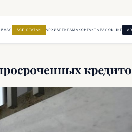
АВНАЯ
ВСЕ СТАТЬИ
АРХИВ
РЕКЛАМА
КОНТАКТЫ
PAY ONLINE
AR
просроченных кредито