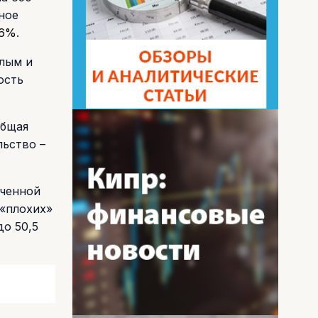
ное
46%
.
лым и
ость
общая
льство –
оченной
 «плохих»
до 50,5