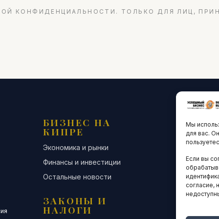
ОЙ КОНФИДЕНЦИАЛЬНОСТИ. ТОЛЬКО ДЛЯ ЛИЦ, ПРИ
БИЗНЕС НА
ТЕХНО
Мы использ
КИПРЕ
ИННО
для вас. О
пользуетес
Экономика и рынки
Стартапы и
Если вы со
Финансы и инвестиции
Цифровая э
обрабатыв
Остальные новости
Остальные 
идентифика
согласие, 
недоступн
ЗАКОНЫ И
ДЕЛОВ
НАЛОГИ
СООБЩ
сия