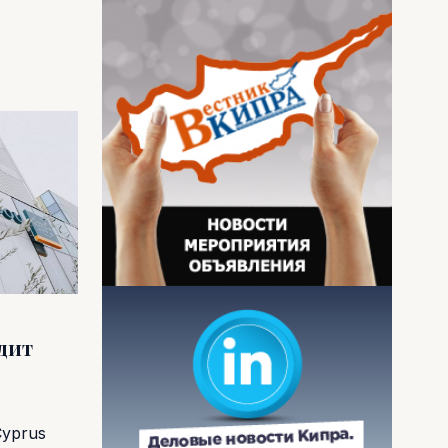
одит
Cyprus