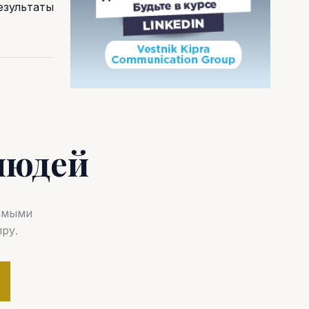
езультаты
людей
самыми
ру.