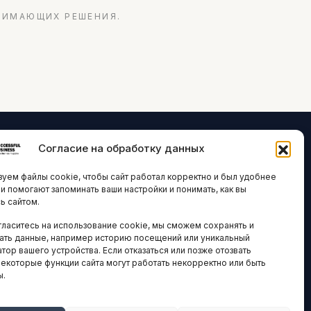
НИМАЮЩИХ РЕШЕНИЯ.
Согласие на обработку данных
ЛОГИИ И
ARTICLES IN
уем файлы cookie, чтобы сайт работал корректно и был удобнее
ВАЦИИ
ENGLISH
ни помогают запоминать ваши настройки и понимать, как вы
ь сайтом.
 исследования
гласитесь на использование cookie, мы сможем сохранять и
кономика
НАВИГАЦИЯ
ать данные, например историю посещений или уникальный
новости
тор вашего устройства. Если отказаться или позже отозвать
Архив материалов
некоторые функции сайта могут работать некорректно или быть
ы.
Рекламные услуги
ОЕ
ЕСТВО
Оплата онлайн