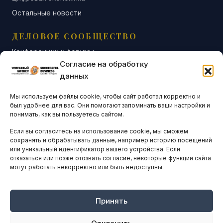
Остальные новости
ДЕЛОВОЕ СООБЩЕСТВО
Конференции и форумы
Согласие на обработку
Бизнес-клубы и ассоциации
данных
Остальные новости
Мы используем файлы cookie, чтобы сайт работал корректно и
АНАЛИТИКА И СТАТИСТИКА
был удобнее для вас. Они помогают запоминать ваши настройки и
понимать, как вы пользуетесь сайтом.
Если вы согласитесь на использование cookie, мы сможем
ARTICLES IN ENGLISH
сохранять и обрабатывать данные, например историю посещений
или уникальный идентификатор вашего устройства. Если
отказаться или позже отозвать согласие, некоторые функции сайта
могут работать некорректно или быть недоступны.
НАВИГАЦИЯ
Архив материалов
Рекламные услуги
Принять
Оплата онлайн