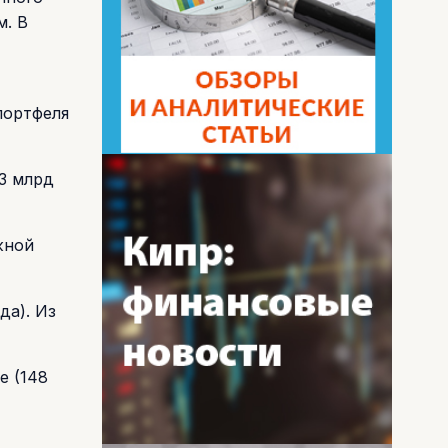
м. В
портфеля
53 млрд
жной
да). Из
е (148