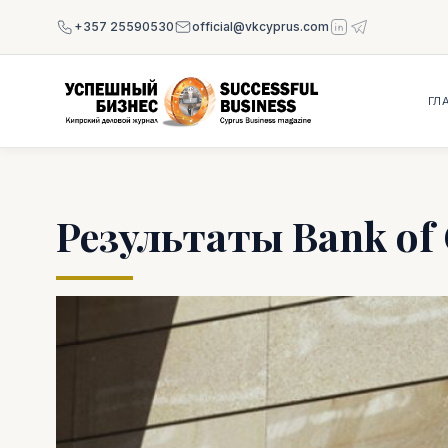
+357 25590530
official@vkcyprus.com
ГЛ
Результаты Bank of 