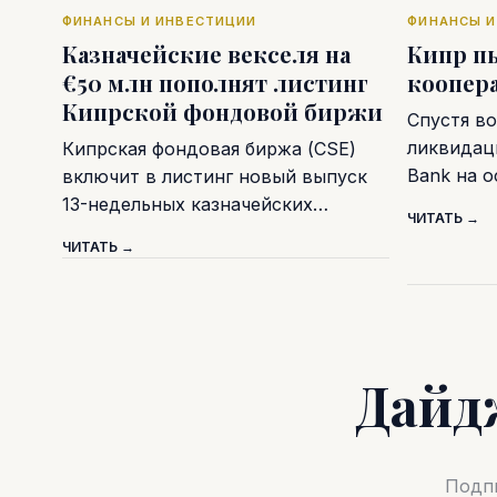
ФИНАНСЫ И ИНВЕСТИЦИИ
ФИНАНСЫ И
Казначейские векселя на
Кипр п
€50 млн пополнят листинг
коопер
Кипрской фондовой биржи
Спустя во
ликвидаци
Кипрская фондовая биржа (CSE)
Bank на 
включит в листинг новый выпуск
13-недельных казначейских…
ЧИТАТЬ →
ЧИТАТЬ →
Дайд
Подпи