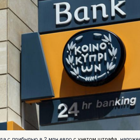
ода с прибылью в 2 млн евро
с учетом штрафа
, наложе