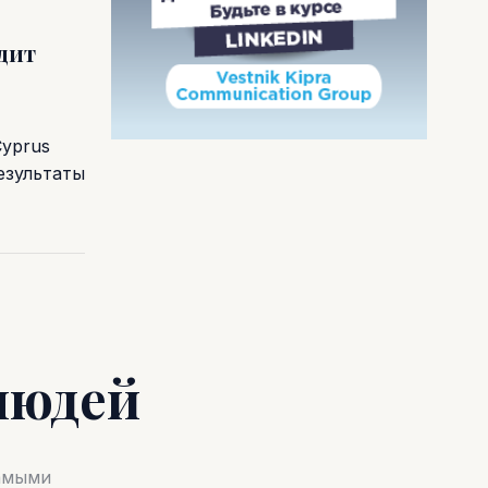
одит
Cyprus
езультаты
людей
самыми