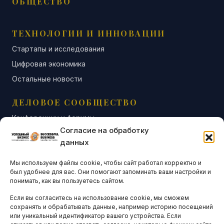
ОБЩЕСТВО
ТЕХНОЛОГИИ И ИННОВАЦИИ
Стартапы и исследования
Цифровая экономика
Остальные новости
ДЕЛОВОЕ СООБЩЕСТВО
Конференции и форумы
Согласие на обработку
Бизнес-клубы и ассоциации
данных
Остальные новости
Мы используем файлы cookie, чтобы сайт работал корректно и
АНАЛИТИКА И СТАТИСТИКА
был удобнее для вас. Они помогают запоминать ваши настройки и
понимать, как вы пользуетесь сайтом.
Если вы согласитесь на использование cookie, мы сможем
ARTICLES IN ENGLISH
сохранять и обрабатывать данные, например историю посещений
или уникальный идентификатор вашего устройства. Если