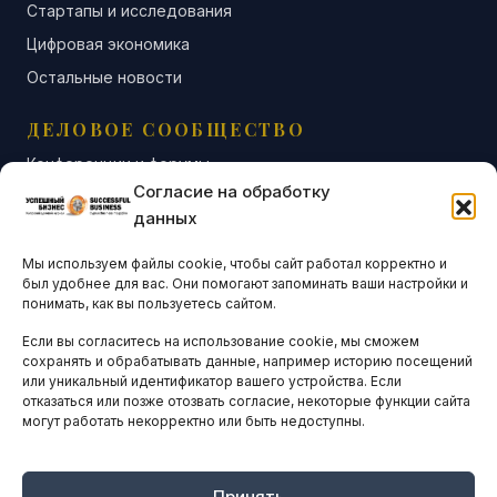
Стартапы и исследования
Цифровая экономика
Остальные новости
ДЕЛОВОЕ СООБЩЕСТВО
Конференции и форумы
Согласие на обработку
Бизнес-клубы и ассоциации
данных
Остальные новости
Мы используем файлы cookie, чтобы сайт работал корректно и
АНАЛИТИКА И СТАТИСТИКА
был удобнее для вас. Они помогают запоминать ваши настройки и
понимать, как вы пользуетесь сайтом.
Если вы согласитесь на использование cookie, мы сможем
ARTICLES IN ENGLISH
сохранять и обрабатывать данные, например историю посещений
или уникальный идентификатор вашего устройства. Если
отказаться или позже отозвать согласие, некоторые функции сайта
могут работать некорректно или быть недоступны.
НАВИГАЦИЯ
Архив материалов
Рекламные услуги
Принять