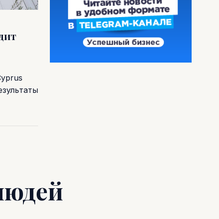
одит
Cyprus
езультаты
людей