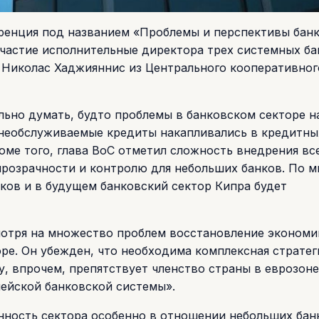
еренция под названием «Проблемы и перспективы бан
участие исполнительные директора трех системных ба
, Николас Хаджияннис из Центрального кооперативног
ильно думать, будто проблемы в банковском секторе н
е необслуживаемые кредиты накапливались в кредитны
оме того, глава ВоС отметил сложность внедрения вс
прозрачности и контролю для небольших банков. По 
нков и в будущем банковский сектор Кипра будет
смотря на множество проблем восстановление экономи
ре. Он убежден, что необходима комплексная стратег
, впрочем, препятствует членство страны в еврозоне,
ейской банковской системы».
анность сектора особенно в отношении небольших бан