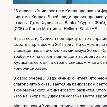
26 апреля в Университете Кипра прошла конф
системы Кипра». В ней среди прочих приняли 
страны: Джон Хурикан из Bank of Cyprus (BoC)
(CCB) и Яннис Матцис из Hellenic Bank (HB).
В частности, Хурикан подчеркнул, что неправ
вместе с кризисом в 2013 году. На самом дел
учреждениях в течение как минимум 20 лет. Кр
требуемых на сегодняшний день процедур по 
Хурикана, сегодня в стране слишком много ба
консолидирован.
В свою очередь, Хаджияннис считает, что не
благоприятно сказывается на банковском секто
экономического и финансового развития. Этому
чего на Кипре ощущаются «слабые места европ
Матцис, как и Хурикан, отмечает зарегулиров