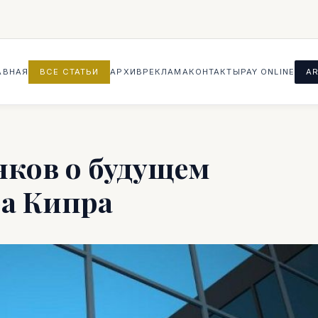
АВНАЯ
ВСЕ СТАТЬИ
АРХИВ
РЕКЛАМА
КОНТАКТЫ
PAY ONLINE
AR
нков о будущем
ра Кипра