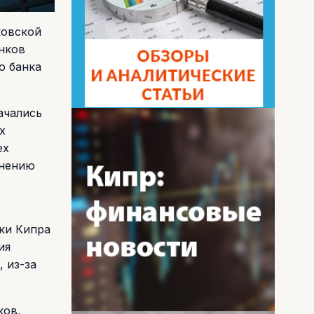
ковской
нков
о банка
ачались
х
ех
мнению
ки Кипра
ия
 из-за
ков,