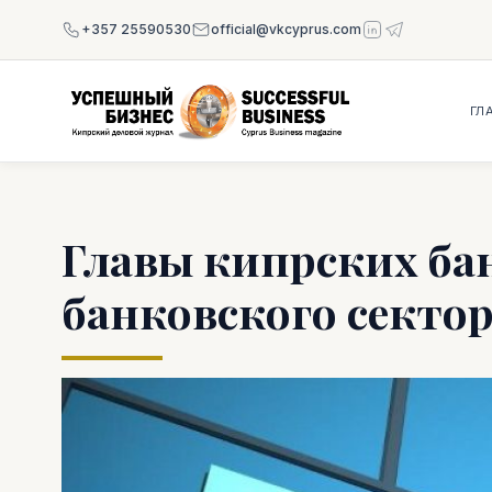
+357 25590530
official@vkcyprus.com
ГЛ
Главы кипрских ба
банковского секто