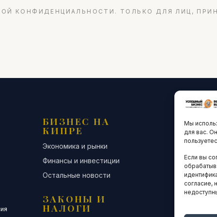
ОЙ КОНФИДЕНЦИАЛЬНОСТИ. ТОЛЬКО ДЛЯ ЛИЦ, ПРИ
БИЗНЕС НА
ТЕХНО
Мы использ
КИПРЕ
ИННО
для вас. О
пользуетес
Экономика и рынки
Стартапы и
Если вы со
Финансы и инвестиции
Цифровая э
обрабатыв
Остальные новости
Остальные 
идентифика
согласие, 
недоступн
ЗАКОНЫ И
ДЕЛОВ
НАЛОГИ
СООБЩ
сия