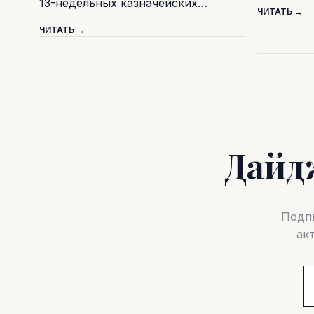
13-недельных казначейских…
ЧИТАТЬ →
ЧИТАТЬ →
Дайд
Подпи
ак