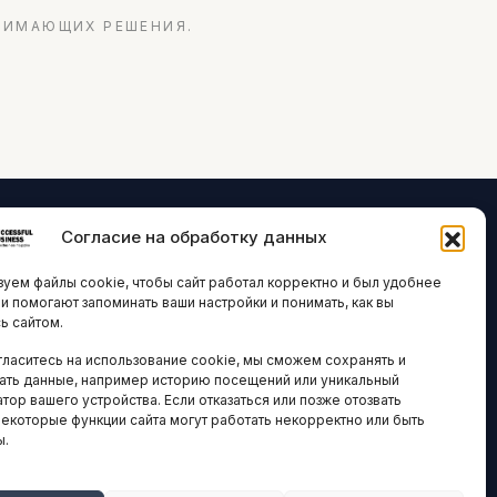
НИМАЮЩИХ РЕШЕНИЯ.
Согласие на обработку данных
ЛОГИИ И
ARTICLES IN
уем файлы cookie, чтобы сайт работал корректно и был удобнее
ВАЦИИ
ENGLISH
ни помогают запоминать ваши настройки и понимать, как вы
ь сайтом.
 исследования
гласитесь на использование cookie, мы сможем сохранять и
кономика
НАВИГАЦИЯ
ать данные, например историю посещений или уникальный
новости
тор вашего устройства. Если отказаться или позже отозвать
Архив материалов
некоторые функции сайта могут работать некорректно или быть
ы.
Рекламные услуги
ОЕ
ЕСТВО
Оплата онлайн