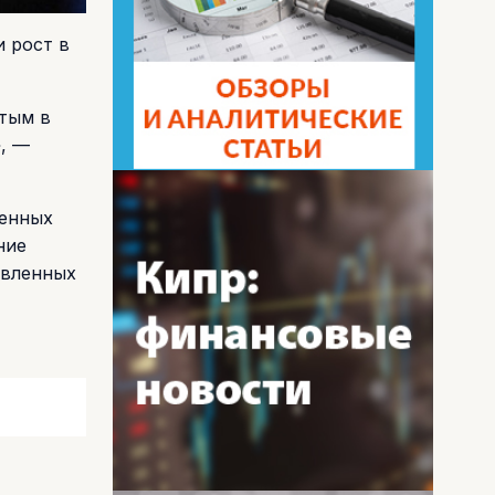
и рост в
утым в
, —
венных
ние
авленных