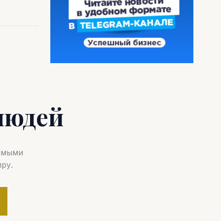
людей
самыми
ру.