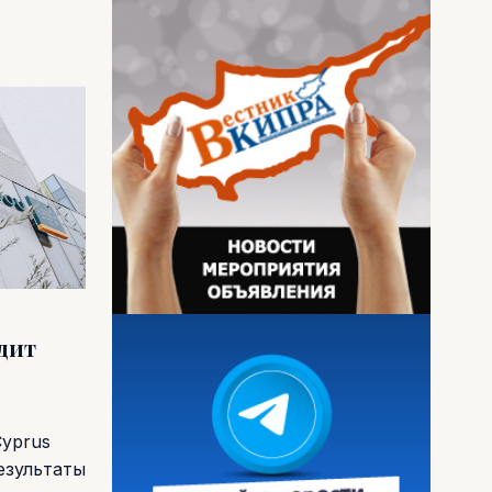
одит
Cyprus
езультаты