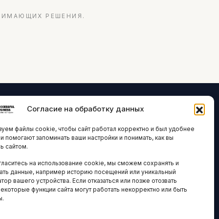
НИМАЮЩИХ РЕШЕНИЯ.
Согласие на обработку данных
ЛОГИИ И
ARTICLES IN
уем файлы cookie, чтобы сайт работал корректно и был удобнее
ВАЦИИ
ENGLISH
ни помогают запоминать ваши настройки и понимать, как вы
ь сайтом.
 исследования
гласитесь на использование cookie, мы сможем сохранять и
кономика
НАВИГАЦИЯ
ать данные, например историю посещений или уникальный
тор вашего устройства. Если отказаться или позже отозвать
новости
Архив материалов
некоторые функции сайта могут работать некорректно или быть
ы.
Рекламные услуги
ОЕ
ЕСТВО
Оплата онлайн