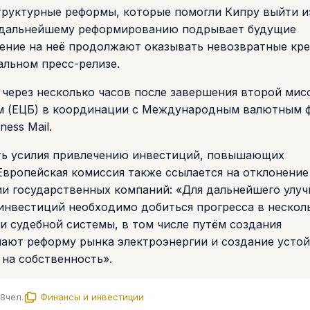
труктурные реформы, которые помогли Кипру выйти и
к дальнейшему реформированию подрывает будущие
ление на неё продолжают оказывать невозвратные кре
льном пресс-релизе.
через несколько часов после завершения второй мис
м (ЕЦБ) в координации с Международным валютным 
ess Mail.
ть усилия привлечению инвестиций, повышающих
 Европейская комиссия также ссылается на отклонение
и государственных компаний: «Для дальнейшего улу
инвестиций необходимо добиться прогресса в нескол
и судебной системы, в том числе путём создания
чают реформу рынка электроэнергии и создание усто
на собственность».
58
чел.
Финансы и инвестиции