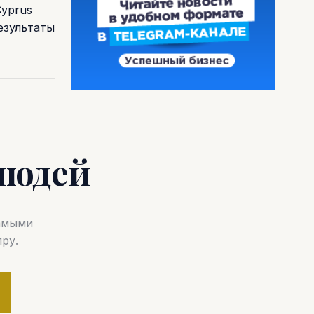
Cyprus
езультаты
людей
самыми
ру.