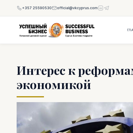
+357 25590530
official@vkcyprus.com
ГЛ
Интерес к реформа
экономикой