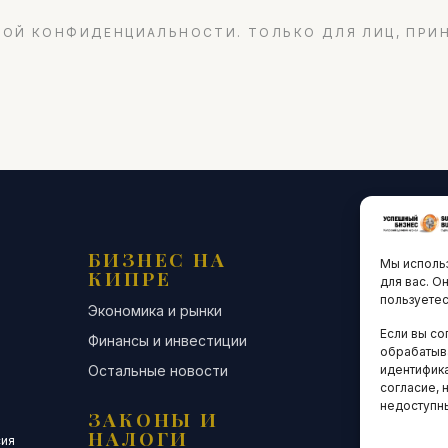
ОЙ КОНФИДЕНЦИАЛЬНОСТИ. ТОЛЬКО ДЛЯ ЛИЦ, ПРИ
БИЗНЕС НА
ТЕХНО
Мы использ
КИПРЕ
ИННО
для вас. О
пользуетес
Экономика и рынки
Стартапы и
Если вы со
Финансы и инвестиции
Цифровая э
обрабатыв
идентифика
Остальные новости
Остальные 
согласие, 
недоступн
ЗАКОНЫ И
ДЕЛОВ
НАЛОГИ
СООБЩ
сия