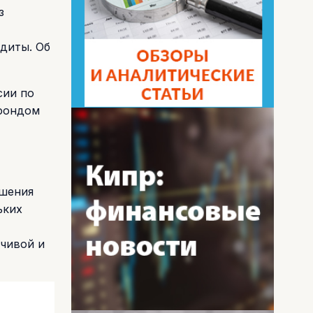
з
диты. Об
сии по
фондом
чшения
ьких
йчивой и