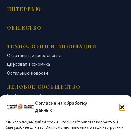
ИНТЕРВЬЮ
ОБЩЕСТВО
ТЕХНОЛОГИИ И ИННОВАЦИИ
Стартапы и исследования
Цифровая экономика
Остальные новости
ДЕЛОВОЕ СООБЩЕСТВО
Конференции и форумы
Согласие на обработку
Бизнес-клубы и ассоциации
данных
Остальные новости
Мы используем файлы cookie, чтобы сайт работал корректно и
АНАЛИТИКА И СТАТИСТИКА
был удобнее для вас. Они помогают запоминать ваши настройки и